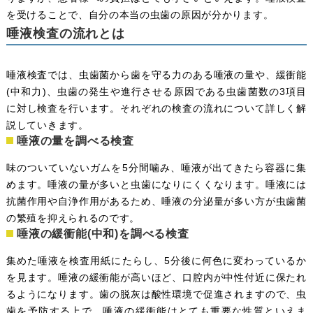
を受けることで、自分の本当の虫歯の原因が分かります。
唾液検査の流れとは
唾液検査では、虫歯菌から歯を守る力のある唾液の量や、緩衝能
(中和力)、虫歯の発生や進行させる原因である虫歯菌数の3項目
に対し検査を行います。それぞれの検査の流れについて詳しく解
説していきます。
唾液の量を調べる検査
味のついていないガムを5分間噛み、唾液が出てきたら容器に集
めます。唾液の量が多いと虫歯になりにくくなります。唾液には
抗菌作用や自浄作用があるため、唾液の分泌量が多い方が虫歯菌
の繁殖を抑えられるのです。
唾液の緩衝能(中和)を調べる検査
集めた唾液を検査用紙にたらし、5分後に何色に変わっているか
を見ます。唾液の緩衝能が高いほど、口腔内が中性付近に保たれ
るようになります。歯の脱灰は酸性環境で促進されますので、虫
歯を予防する上で、唾液の緩衝能はとても重要な性質といえま