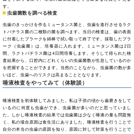
す。
虫歯菌数を調べる検査
虫歯のきっかけを作るミュータンス菌と、虫歯を進行させるラク
トバチラス菌の二種類の菌を調べます。当日の検査は、歯の表面
に付着したプラークを綿棒で拭い取って終了です。採取したプラ
ーク（虫歯菌）は、培養器に入れます。ミュータンス菌は2日
間、ラクトバチラス菌は4日間培養します。そうして得られた検
査結果から、口腔内にどれくらいの虫歯菌数が生息しているのか
を把握することができます。当然のことながら、虫歯菌の数が多
いほど、虫歯へのリスクは高まることとなります。
唾液検査をやってみて（体験談）
唾液検査を初体験してみました。私は子供の頃から歯磨きをして
いるのに何度も虫歯ができ、虫歯菌が多いのだと思っていまし
た。しかし唾液検査の結果では虫歯菌は少なく唾液の量も問題無
く、私の場合原因は食生活にありました。唾液検査を行うことで
自分の本当の虫歯の原因を知り、原因に対して対策を行うことで