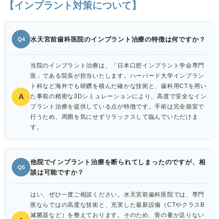
【インプラント対策について】
水天宮前歯科医院のインプラント治療の特徴は何ですか？
Q4
当院のインプラント治療は、「日本口腔インプラント学会専門
医」である院長が担当いたします。ハーバード大学インプラン
ト科など海外でも研鑽を積んだ確かな技術と、歯科用CTを用い
A
た事前の精密な3Dシミュレーションにより、高度で安全なイン
プラント治療を提供している点が特徴です。手術は完全個室で
行うため、周囲を気にせずリラックスして臨んでいただけま
す。
他院でインプラント治療を断られてしまったのですが、相
Q5
談は可能ですか？
はい、ぜひ一度ご相談ください。水天宮前歯科医院では、専門
医ならではの高度な技術と、充実した最新設備（CTやクラスB
滅菌器など）を整えております。そのため、骨の量が足りない