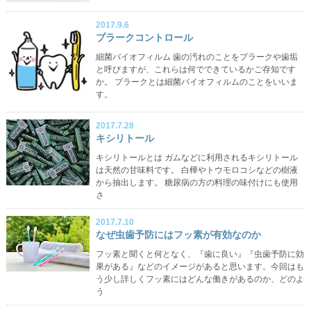
2017.9.6
プラークコントロール
細菌バイオフィルム 歯の汚れのことをプラークや歯垢
と呼びますが、これらは何でできているかご存知です
か。 プラークとは細菌バイオフィルムのことをいいま
す。
2017.7.28
キシリトール
キシリトールとは ガムなどに利用されるキシリトール
は天然の甘味料です。 白樺やトウモロコシなどの樹液
から抽出します。 糖尿病の方の料理の味付けにも使用
さ
2017.7.10
なぜ虫歯予防にはフッ素が有効なのか
フッ素と聞くと何となく、『歯に良い』『虫歯予防に効
果がある』などのイメージがあると思います。今回はも
う少し詳しくフッ素にはどんな働きがあるのか、どのよ
う