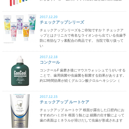
2017.12.20
チェックアップシリーズ
チェックアップシリーズをご存知ですか？ チェックア
ップとはクリニカで有名なライオンから出ている虫歯予
防に有効なフッ素配合の商品です。 当院で取り扱って
い
2017.12.18
コンクール
コンクールF 歯磨き後にマウスウォッシュでうがいする
ことで、歯周病菌や虫歯菌を殺菌する効果があります。
約12時間効果が続くグルコン酸クロルヘキシジン（
2017.12.15
チェックアップ ルートケア
チェックアップ ルートケア 根面が露出した口腔内にお
すすめのハミガキ 根面う蝕とは 細菌の出す酸によって
歯の表面はミネラルが溶けだして虫歯が形成されます