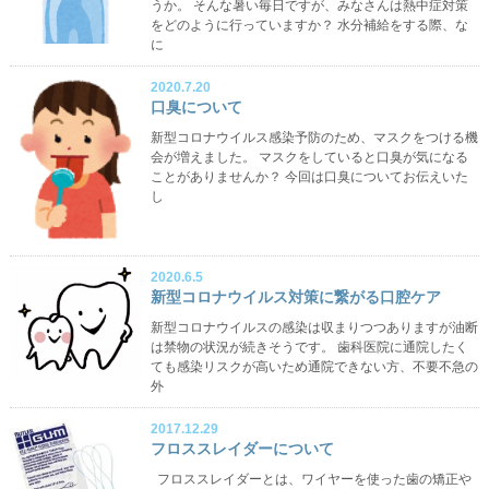
うか。 そんな暑い毎日ですが、みなさんは熱中症対策
をどのように行っていますか？ 水分補給をする際、な
に
2020.7.20
口臭について
新型コロナウイルス感染予防のため、マスクをつける機
会が増えました。 マスクをしていると口臭が気になる
ことがありませんか？ 今回は口臭についてお伝えいた
し
2020.6.5
新型コロナウイルス対策に繋がる口腔ケア
新型コロナウイルスの感染は収まりつつありますが油断
は禁物の状況が続きそうです。 歯科医院に通院したく
ても感染リスクが高いため通院できない方、不要不急の
外
2017.12.29
フロススレイダーについて
フロススレイダーとは、ワイヤーを使った歯の矯正や