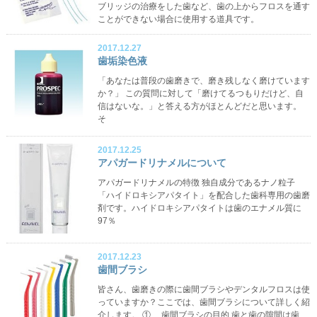
ブリッジの治療をした歯など、歯の上からフロスを通す
ことができない場合に使用する道具です。
2017.12.27
歯垢染色液
「あなたは普段の歯磨きで、磨き残しなく磨けています
か？」 この質問に対して「磨けてるつもりだけど、自
信はないな。」と答える方がほとんどだと思います。
そ
2017.12.25
アパガードリナメルについて
アパガードリナメルの特徴 独自成分であるナノ粒子
「ハイドロキシアパタイト」を配合した歯科専用の歯磨
剤です。ハイドロキシアパタイトは歯のエナメル質に
97％
2017.12.23
歯間ブラシ
皆さん、歯磨きの際に歯間ブラシやデンタルフロスは使
っていますか？ここでは、歯間ブラシについて詳しく紹
介します。 ① 歯間ブラシの目的 歯と歯の隙間は歯