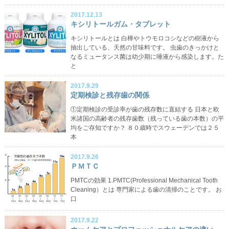
2017.12.13
キシリトールガム・タブレット
キシリトールとは 白樺やトウモロコシなどの樹液から
抽出している、天然の甘味料です。 虫歯のきっかけと
なるミュータンス菌は幼少期に唾液から感染します。た
と
2017.9.29
定期検診と残存歯の関係
①定期検診の受診率が歯の残存数に直結する 日本と欧
米諸国の高齢者の残存歯数（残っている歯の本数）の平
均をご存知ですか？ ８０歳時でスウェーデンでは２５
本
2017.9.26
ＰＭＴＣ
PMTCの効果 1.PMTC(Professional Mechanical Tooth
Cleaning）とは 専門家による歯の清掃のことです。 お
口
2017.9.22