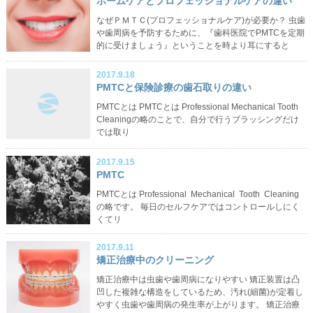
ホームケアとプロフェッショナルケアの違い
なぜＰＭＴＣ(プロフェッショナルケア)が必要か？ 虫歯
や歯周病を予防するために、『歯科医院でPMTCを定期
的に受けましょう』ということを時より耳にすると
2017.9.18
PMTCと保険診療の歯石取りの違い
PMTCとは PMTCとは Professional Mechanical Tooth
Cleaningの略のことで、自分で行うブラッシングだけ
では取り
2017.9.15
PMTC
PMTCとは Professional Mechanical Tooth Cleaning
の略です。 毎日のセルフケアではコントロールしにく
くてリ
2017.9.11
矯正治療中のクリーニング
矯正治療中は虫歯や歯周病になりやすい 矯正装置は凸
凹した複雑な構造をしているため、汚れ(細菌)が定着し
やすく虫歯や歯周病の発生率が上がります。 矯正治療