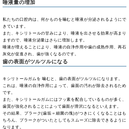
唾液量の増加
私たちの口腔内は、何かものを噛むと唾液が分泌されるようにで
きています。
また、キシリトールの甘みにより、唾液を出させる効果が高まり
ますので、唾液分泌量はさらに増加します。
唾液が増えることにより、唾液の自浄作用や歯の成熟作用、再石
灰化が促進され、歯が強くなるのです。
歯の表面がツルツルになる
キシリトールガムを 噛むと、歯の表面がツルツルになります。
これは、唾液の自浄作用によって、歯面の汚れが除去されるため
です。
また、キシリトールガムにはフッ素を配合しているものが多く、
歯質が強化されることによって歯面が滑沢になるといえます。
その結果、プラーク(歯垢＝細菌の塊)がつきにくくなることはも
ちろん、プラークがついたとしてもスムーズに除去できるように
なります。