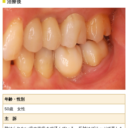
治療後
年齢・性別
50歳 女性
主 訴