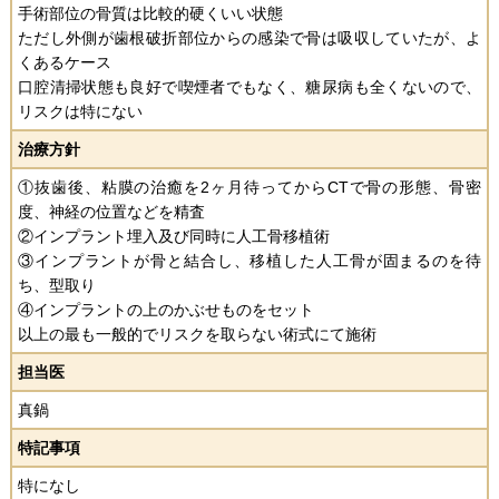
手術部位の骨質は比較的硬くいい状態
ただし外側が歯根破折部位からの感染で骨は吸収していたが、よ
くあるケース
口腔清掃状態も良好で喫煙者でもなく、糖尿病も全くないので、
リスクは特にない
治療方針
①抜歯後、粘膜の治癒を2ヶ月待ってからCTで骨の形態、骨密
度、神経の位置などを精査
②インプラント埋入及び同時に人工骨移植術
③インプラントが骨と結合し、移植した人工骨が固まるのを待
ち、型取り
④インプラントの上のかぶせものをセット
以上の最も一般的でリスクを取らない術式にて施術
担当医
真鍋
特記事項
特になし