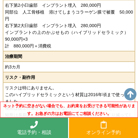
右下第2小臼歯部 インプラント埋入 280,000円
同部位 人工骨移植
溶けてしまうコラーゲン膜で被覆 50,000
円
右下第2大臼歯部 インプラント埋入 280,000円
インプラントの上のかぶせもの（ハイブリッドセラミック）
90,000円×3
計 880,000円＋消費税
治療期間
約3カ月
リスク・副作用
リスクは特にありません。
このハイブリッドセラミックという材質は2016年頃まで
使ってい
ました。
長所は技工作業が比較的簡単なので、コストが安いこと、
短所は長期的にはセラミックに比べて汚れやすく、
すり減ってし
まうということです。
治療方針
電話予約・相談
オンライン予約