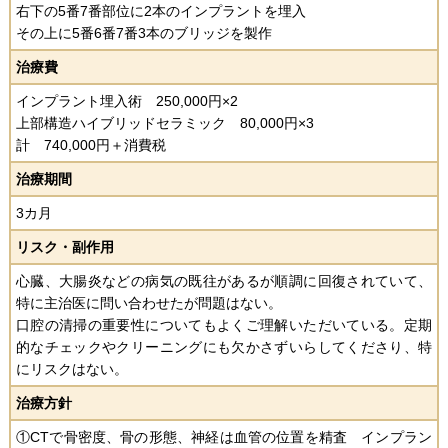
右下の5番7番部位に2本のインプラントを埋入
その上に5番6番7番3本のブリッジを製作
治療費
インプラント埋入術 250,000円×2
上部構造ハイブリッドセラミック 80,000円×3
計 740,000円＋消費税
治療期間
3カ月
リスク・副作用
心臓、大腸炎などの病気の既往があるが順調に回復されていて、
特に主治医に問い合わせたが問題はない。
口腔の清掃の重要性についてもよくご理解いただいている。定期
的なチェックやクリーニングにも欠かさずいらしてくださり、特
にリスクはない。
治療方針
①CTで骨密度、骨の形態、神経は血管の位置を精査 インプラン