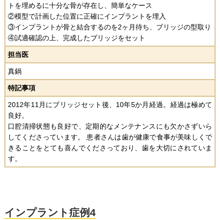
トを埋めるに十分な骨が存在し、簡単なケース
②模型で計画した位置に正確にインプラントを埋入
③インプラントが骨と結合するのを2ヶ月待ち、ブリッジの型取り
④試適確認の上、完成したブリッジをセット
担当医
真鍋
特記事項
2012年11月にブリッジセット後、10年5か月経過。経過は極めて
良好。
口腔清掃状態も良好で、定期的なメンテナンスにも欠かさずいら
してくださっています。 患者さんは歯が健康で食事が美味しくで
きることをとても喜んでくださっており、歯を大切にされていま
す。
インプラント症例4