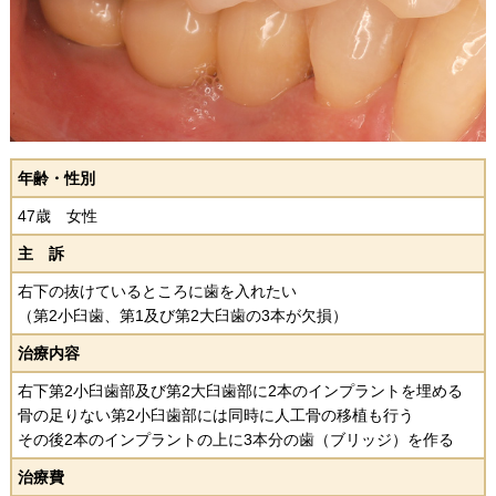
年齢・性別
47歳 女性
主 訴
右下の抜けているところに歯を入れたい
（第2小臼歯、第1及び第2大臼歯の3本が欠損）
治療内容
右下第2小臼歯部及び第2大臼歯部に2本の
インプラントを埋める
骨の足りない第2小臼歯部には同時に人工骨の移植も行う
その後2本のインプラントの上に3本分の歯（ブリッジ）
を作る
治療費