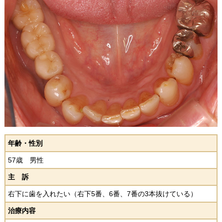
年齢・性別
57歳 男性
主 訴
右下に歯を入れたい（右下5番、6番、7番の3本抜けている）
治療内容