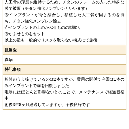
人工骨の形態を維持するため、チタンのフレームの入った特殊な
膜で被覆（チタン強化メンブレンといいます）
③インプラントが骨と結合し、移植した人工骨が固まるのを待
ち、チタン強化メンブレン除去
④インプラントの上のかぶせものの型取り
⑤かぶせものをセット
以上の最も一般的でリスクを取らない術式にて施術
担当医
真鍋
特記事項
相談のうえ抜けているのは2本ですが、費用の関係で今回は1本の
みインプラントで歯を回復しました
咀嚼にはほとんど影響ないとのことで、メンテナンスで経過観察
中
術後3年8ヶ月経過していますが、予後良好です