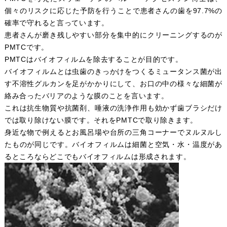
個々のリスクに応じた予防を行うことで患者さんの歯を97.7%の
確率で守れると言っています。
患者さんが磨き残しやすい部分を集中的にクリーニングするのが
PMTCです。
PMTCはバイオフィルムを除去することが目的です。
バイオフィルムとは虫歯のきっかけをつくるミュータンス菌が出
す不溶性グルカンを足がかかりにして、お口の中の様々な細菌が
絡み合ったバリアのような膜のことを言います。
これは抗生物質や抗菌剤、唾液の洗浄作用も効かず歯ブラシだけ
では取り除けない膜です。それをPMTCで取り除きます。
身近な物で例えるとお風呂場や台所の三角コーナーでヌルヌルし
たものが同じです。バイオフィルムは細菌と空気・水・温度があ
るところならどこでもバイオフィルムは形成されます。