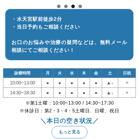
・水天宮駅前徒歩2分
・当日予約もご相談ください
お口のお悩みや治療の疑問などは、無料メール
相談にてご相談ください！
診療時間
月
火
水
木
金
土
日祝
10:00~13:00
●
●
●
●
●
▲
×
※
14:30~18:30
●
●
●
●
●
▲
×
※
※第1土曜：10:00~13:00 / 14:30~17:30
※休診日：第2・3・4・5土曜日、日曜、祝日
＼本日の空き状況／
もっと見る