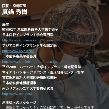
院長・歯科医師
真鍋 秀樹
経歴
昭和62年 東京医科歯科大学歯学部卒
日本口腔インプラント学会専門医
http://www.shika-implant.org/index.html
アジア口腔インプラント学会認定医
http://www.aoia.asia/
日本歯科審美学会会員
http://www.jdshinbi.net/pro/message.html
平成20年 ハーバード大学インプラント科短期留学
マイアミパンキーアドバンスト臨床研修センター留学
東京医科歯科大学臨床研修医指導医
日本歯科保健機構理事
南カリフォルニア大学客員研究員
http://www.usc.edu/
患者様へのメッセージ
「通院してよかった！」の笑顔に向けて、毎日頑張ってます！