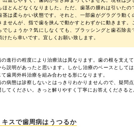
、出血しやすく、歯肉が引き締まっていません。現在は少
もほとんどなくなりました。ただ、歯茎の腫れは引いたの
歯茎は柔らかい状態です。それと、一部歯がグラグラ動く
きませんが、指で歯を挟んで動かすとわずかに動きます。
らでしょうか？気にしなくても、ブラッシングと歯石除去
頂けたら幸いです。宜しくお願い致します。
病の進行の程度により治療法は異なります。歯の根を支えて
から説明があったと思います。しかし治療のベースとしては
じて歯周外科治療を組み合わせる形になります。
病の病態は診察しないとはっきりわかりませんので、疑問点
問してください。きっと解りやすく丁寧にお答えくださると
 キスで歯周病はうつるか