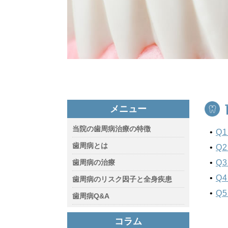
メニュー
当院の歯周病治療の特徴
Q
歯周病とは
Q
歯周病の治療
Q
Q
歯周病のリスク因子と全身疾患
Q
歯周病Q&A
コラム