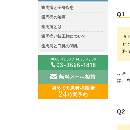
歯周病と全身疾患
Q1
歯周病の治療
歯周病とは
歯周病と技工物について
５
た
歯周病と口臭の関係
科
まさ
は、
Q2