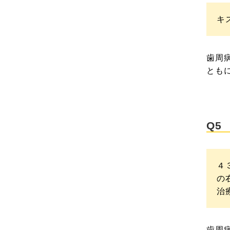
キ
歯周
とも
Q5
４
の
治
歯周