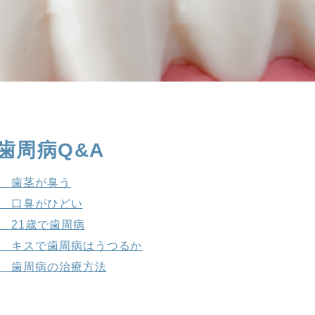
歯周病Q&A
1 歯茎が臭う
2 口臭がひどい
3 21歳で歯周病
4 キスで歯周病はうつるか
5 歯周病の治療方法