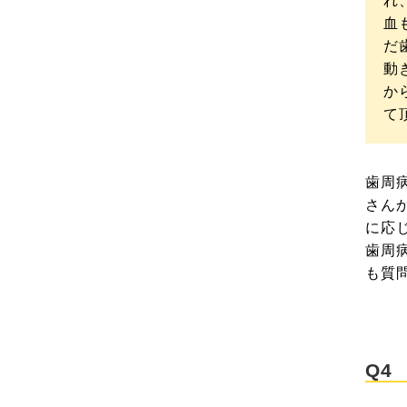
れ
血
だ
動
か
て
歯周
さん
に応
歯周
も質
Q4