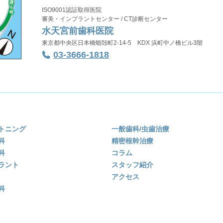
ISO9001認証取得医院
審美・インプラントセンター / CT診断センター
水天宮前歯科医院
東京都中央区日本橋蛎殻町2-14-5 KDX 浜町中ノ橋ビル3階
03-3666-1818
トニング
一般歯科/虫歯治療
科
精密根幹治療
科
コラム
ラント
スタッフ紹介
アクセス
科