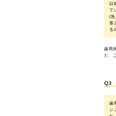
以
て
(
茎
る
歯周
た、
Q3
歯
シ