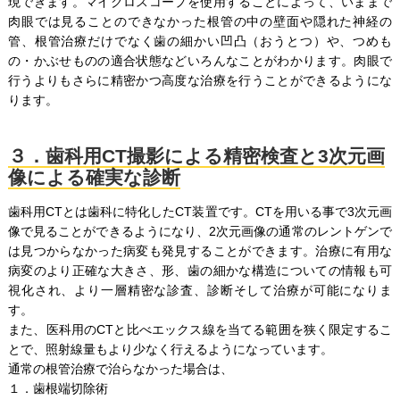
現できます。マイクロスコープを使用することによって、いままで
肉眼では見ることのできなかった根管の中の壁面や隠れた神経の
管、根管治療だけでなく歯の細かい凹凸（おうとつ）や、つめも
の・かぶせものの適合状態などいろんなことがわかります。肉眼で
行うよりもさらに精密かつ高度な治療を行うことができるようにな
ります。
３．歯科用CT撮影による精密検査と3次元画
像による確実な診断
歯科用CTとは歯科に特化したCT装置です。CTを用いる事で3次元画
像で見ることができるようになり、2次元画像の通常のレントゲンで
は見つからなかった病変も発見することができます。治療に有用な
病変のより正確な大きさ、形、歯の細かな構造についての情報も可
視化され、より一層精密な診査、診断そして治療が可能になりま
す。
また、医科用のCTと比べエックス線を当てる範囲を狭く限定するこ
とで、照射線量もより少なく行えるようになっています。
通常の根管治療で治らなかった場合は、
１．歯根端切除術