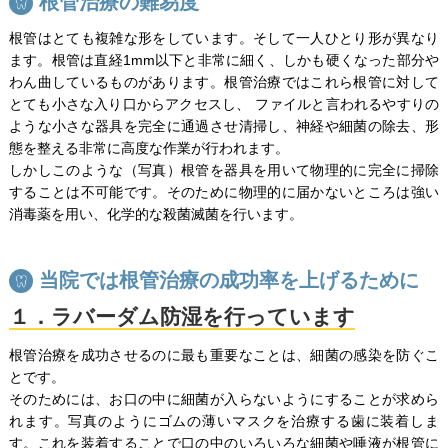
根管治療の難易度
根管はとても複雑な形をしています。そして一人ひとり形が異なり
ます。根管は直経1mm以下と非常に細く、しかも硬くなった部分や
わん曲しているものがあります。根管治療ではこれら根管に対して
とても小さな入り口からアクセスし、 ファイルと言われるやすりの
ような小さな器具を完全に通過させ清掃し、神経や細菌の除去、形
態を整える非常に高度な作業が行われます。
しかしこのような（写真）根管を器具を用いて物理的に完全に掃除
することは不可能です。そのために物理的に届かないところは強い
消毒薬を用い、化学的な殺菌滅菌を行います。
当院では根管治療の成功率を上げるために
１．ラバーダム防湿を行っています
根管治療を成功させるのに最も重要なことは、細菌の感染を防ぐこ
とです。
そのためには、お口の中に細菌が入らないようにすることが求めら
れます。写真のようにゴムの薄いマスクを治療する歯に装着しま
す。これを装着することで口の中のいろいろな細菌や唾液が根管に