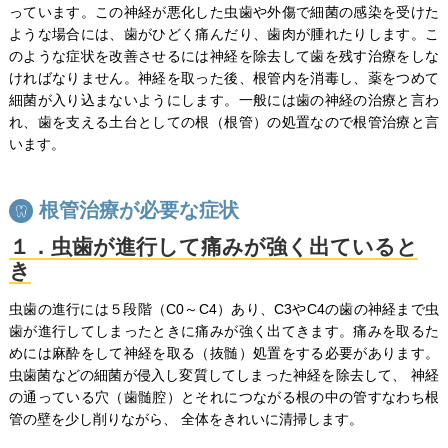
っています。この神経が悪化した虫歯や外傷で細菌の感染を受けた
ような場合には、歯がひどく痛んだり、歯肉が腫れたりします。こ
のような症状を改善させるには神経を除去して歯を残す治療をしな
ければなりません。神経を取った後、根管内を消毒し、薬をつめて
細菌が入り込まないようにします。一般には歯の神経の治療と言わ
れ、歯を支える土台としての根（根管）の処置なので根管治療と言
います。
根管治療が必要な症状
１．虫歯が進行して痛みが強く出ていると
き
虫歯の進行には５段階（C0～C4）あり、C3やC4の歯の神経まで虫
歯が進行してしまったときに痛みが強く出てきます。痛みを取るた
めには麻酔をして神経を取る（抜髄）処置をする必要があります。
虫歯菌などの細菌が侵入し変質してしまった神経を除去して、 神経
の通っている穴（歯髄腔）とそれにつながる根の中の管すなわち根
管の壁を少し削りながら、 全体をきれいに清掃します。