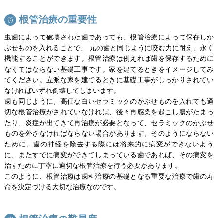
根管治療の重要性
虫歯によって破壊された歯であっても、根管治療によって保存しか
ぶせものを入れることで、 元の歯と同じように咬む力に耐え、永く
機能することができます。根管治療は例えれば歯を保存するために
なくてはならない基礎工事です。家を建てるときをイメージしてみ
てください。立派な家を建てるときに基礎工事がしっかりされてい
なければいずれ倒壊してしまいます。
歯も同じように、高価な白いセラミックのかぶせものを入れても適
切な根管治療がされていなければ、後々再感染を起こし膿がたまっ
たり、炎症が出てきて再治療が必要となって、セラミックのかぶせ
ものを外さなければならない場合があります。そのようにならない
ために、歯の神経を除去する際には将来的に病変ができないよう
に、またすでに病変ができてしまっている歯であれば、その病変を
治すために丁寧に適切な根管治療を行う必要があります。
このように、根管治療は歯科治療の基礎となる重要な治療で歯の寿
命を決定づける大切な治療なのです。