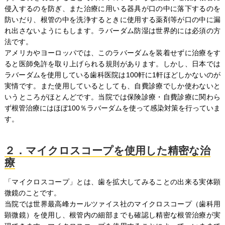
侵入するのを防ぎ、また治療に用いる器具が口の中に落下するのを
防いだり、根管の中を洗浄するときに使用する薬剤等が口の中に漏
れ出さないようにもします。ラバーダム防湿は世界的には必須の方
法です。
アメリカやヨーロッパでは、このラバーダムを装着せずに治療をす
ると医師免許を取り上げられる規則があります。しかし、日本では
ラバーダムを使用している歯科医院は100軒に1軒ほどしかないのが
実情です。また使用しているとしても、自費診療でしか使わないと
いうところがほとんどです。当院では保険診療・自費診療に関わら
ず根管治療にはほぼ100％ラバーダムを使って感染対策を行っていま
す。
２．マイクロスコープを使用した精密な治
療
「マイクロスコープ」とは、歯を拡大してみることの出来る実体顕
微鏡のことです。
当院では世界最高峰カールツァイス社のマイクロスコープ（歯科用
顕微鏡）を使用し、根管内の細部までも確認し精密な根管治療が実