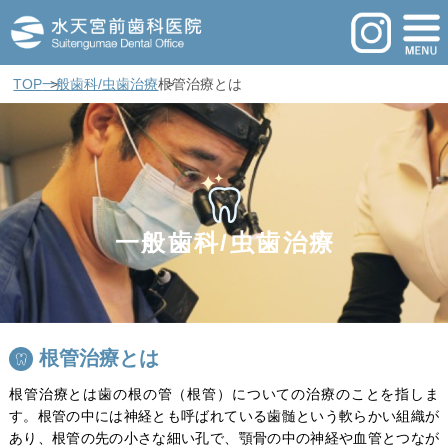
TOP
一般歯科/虫歯治療
根管治療とは
一般歯科/虫歯治療
根管治療とは
根管治療とは歯の根の管（根管）についての治療のことを指しま
す。根管の中には神経とも呼ばれている歯髄という軟らかい組織が
あり、根管の先の小さな細い孔で、顎骨の中の神経や血管とつなが